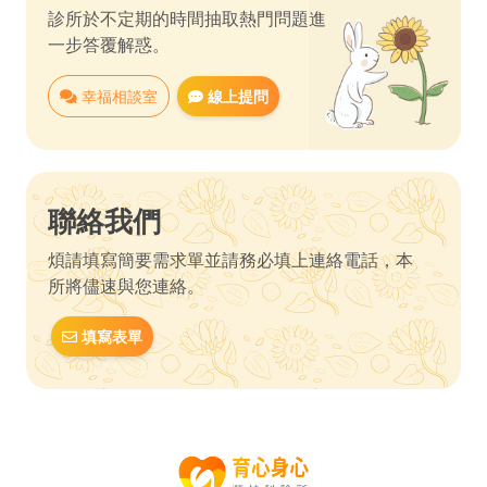
診所於不定期的時間抽取熱門問題進
一步答覆解惑。
幸福相談室
線上提問
聯絡我們
煩請填寫簡要需求單並請務必填上連絡電話，本
所將儘速與您連絡。
填寫表單