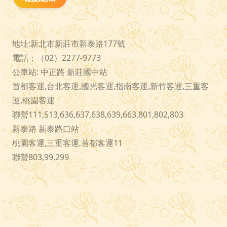
地址:新北市新莊市新泰路177號
電話：（02）2277-9773
公車站: 中正路 新莊國中站
首都客運,台北客運,國光客運,指南客運,新竹客運,三重客
運,桃園客運
聯營111,513,636,637,638,639,663,801,802,803
新泰路 新泰路口站
桃園客運,三重客運,首都客運11
聯營803,99,299