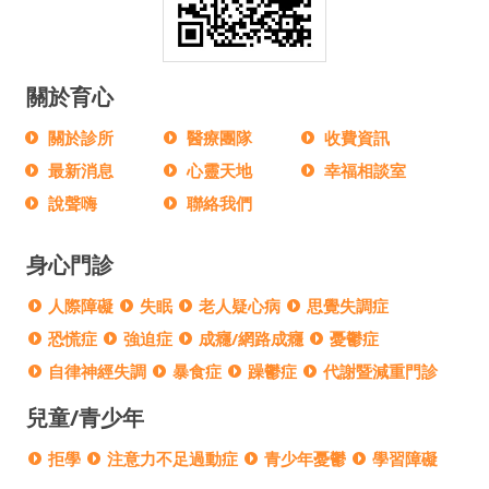
關於育心
關於診所
醫療團隊
收費資訊
最新消息
心靈天地
幸福相談室
說聲嗨
聯絡我們
身心門診
人際障礙
失眠
老人疑心病
思覺失調症
恐慌症
強迫症
成癮/網路成癮
憂鬱症
自律神經失調
暴食症
躁鬱症
代謝暨減重門診
兒童/青少年
拒學
注意力不足過動症
青少年憂鬱
學習障礙