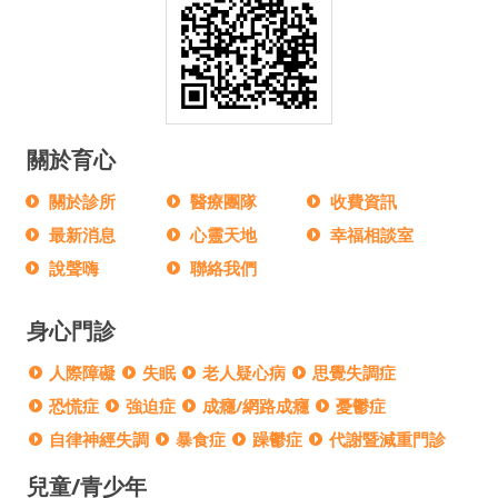
關於育心
關於診所
醫療團隊
收費資訊
最新消息
心靈天地
幸福相談室
說聲嗨
聯絡我們
身心門診
人際障礙
失眠
老人疑心病
思覺失調症
恐慌症
強迫症
成癮/網路成癮
憂鬱症
自律神經失調
暴食症
躁鬱症
代謝暨減重門診
兒童/青少年