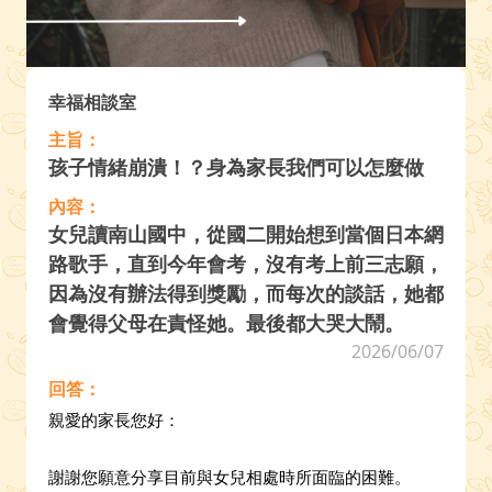
幸福相談室
主旨：
孩子情緒崩潰！？身為家長我們可以怎麼做
內容：
女兒讀南山國中，從國二開始想到當個日本網
路歌手，直到今年會考，沒有考上前三志願，
因為沒有辦法得到獎勵，而每次的談話，她都
會覺得父母在責怪她。最後都大哭大鬧。
2026/06/07
回答：
親愛的家長您好：
謝謝您願意分享目前與女兒相處時所面臨的困難。