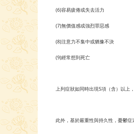
(6)容易疲倦或失去活力
(7)無價值感或強烈罪惡感
(8)注意力不集中或猶豫不決
(9)經常想到死亡
上列症狀如同時出現5項（含）以上
此外，基於嚴重性與持久性，憂鬱症