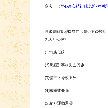
參考。（
育心身心精神科診所 - 衛教資訊 |
再來是關於您懷疑自己是否有憂鬱症
九大症狀包括：
(1)情緒低落
(2)明顯對事物失去興趣
(3)體重下降或上升
(4)嗜睡或失眠
(5)精神運動遲滯