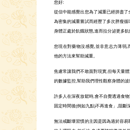
您好:
從信中能感覺出您為了減重已經拼盡了
為密集的減重嘗試而經歷了多次胖瘦循
身體正處於飢餓狀態,進而拉分泌更多
您現在對藥物沒感覺,並非意志力薄弱
他的方法來幫助減重。
焦慮常讓我們不敢面對現實,但每天量
的數據監控,幫助我們理性觀察身體的波
許多人在深夜放鬆時,會不自覺透過食
固定時間後(例如九點)不再進食」,阻
無法戒斷壞習慣的主因是因為過於容易