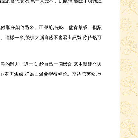
熱量的替代食物,萬一真受不了飢餓時,能隨手填飽肚
吃飯順序顛倒過來。正餐前,先吃一盤青菜或一顆蘋
。這樣一來,後續大腦自然不會發出訊號,你依然可
整的潛力。這一次,給自己一個機會,來重新建立與
心不再焦慮,行為自然會變得輕盈。期待陪著您,重