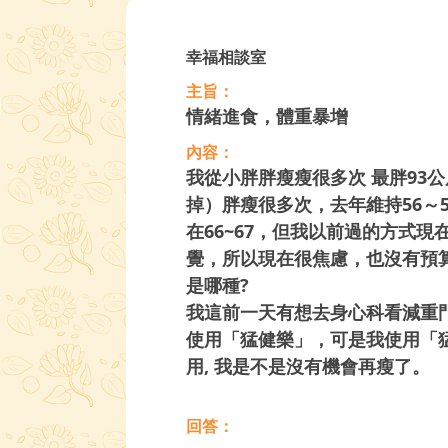
幸福相談室
主旨：
情緒進食，體重暴增
內容：
我從小胖胖瘦瘦很多次 最胖93公
掉）胖瘦很多次，去年維持56～5
在66~67，但我以前過的方式現
覺，所以現在很焦慮，也沒有預
是哪種?
我這前一天有想去身心科看減重
使用「猛健樂」，可是我使用「
用, 我是不是沒有機會再瘦了。
回答：