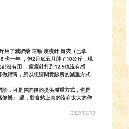
斤用了減肥藥 運動 瘦瘦針 胃夾（已拿
8 也一年 ，但2月底五月胖了10公斤，現
在都沒有用 ，瘦瘦針打到12.5也沒有感
算做縮胃，所以想請問貴診所的減重方式
門診，可是咨詢後的提供減重方式，也是
猛健樂」 過，對食慾上真的沒有太大的作
2026/05/19