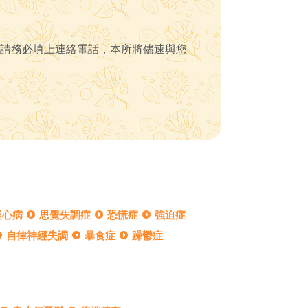
請務必填上連絡電話，本所將儘速與您
疑心病
思覺失調症
恐慌症
強迫症
自律神經失調
暴食症
躁鬱症