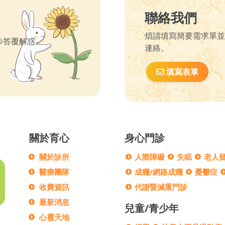
聯絡我們
煩請填寫簡要需求單並
步答覆解惑。
連絡。
填寫表單
關於育心
身心門診
關於診所
人際障礙
失眠
老人
醫療團隊
成癮/網路成癮
憂鬱症
收費資訊
代謝暨減重門診
最新消息
兒童/青少年
心靈天地