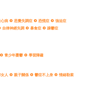
疑心病
思覺失調症
恐慌症
強迫症
自律神經失調
暴食症
躁鬱症
青少年憂鬱
學習障礙
解女人
親子關係
鬱症不上身
情緒勒索