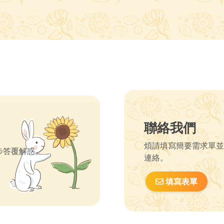
聯絡我們
煩請填寫簡要需求單並
步答覆解惑。
連絡。
填寫表單