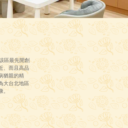
該區最先開創
近、而且高品
病猶親的精
為大台北地區
康。