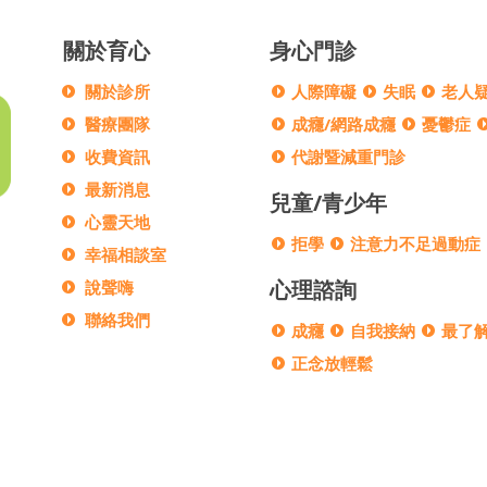
關於育心
身心門診
關於診所
人際障礙
失眠
老人
醫療團隊
成癮/網路成癮
憂鬱症
收費資訊
代謝暨減重門診
最新消息
兒童/青少年
心靈天地
拒學
注意力不足過動症
幸福相談室
心理諮詢
說聲嗨
聯絡我們
成癮
自我接納
最了
正念放輕鬆