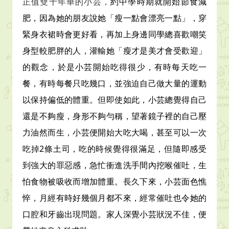
正值雙十年華的小芸，
約中學時期就開始節食減
肥，因為她的朋友說她「瘦一點會漂亮一點」，穿
緊身衣裙時會更好看，再加上身邊同學總喜歡嘲笑
身型較肥胖的人，灌輸她「瘦才是美才會受歡迎」
的觀念，於是小芸開始吃得很少，有時每天吃一
餐，有時每餐只吃幾口，並強迫自己做大量的運動
以保持偏低的體重。但即使如此，小芸總覺得自己
還是不夠瘦，身形不夠勻稱，望著鏡子裡的自己壓
力油然而生，小芸便開始大吃大喝，甚至可以一次
吃掉2條土司，吃的時候覺得很滿足，但隨即感受
到強大的罪惡感，急忙衝進洗手間內挖喉催吐，生
怕食物被吸收而增加體重。長久下來，小芸面色憔
悴，月經有時好幾個月都不來，經常催吐也令她的
口腔和牙齒出現問題。家人深覺小芸狀況不佳，便