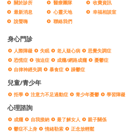
關於診所
醫療團隊
收費資訊
最新消息
心靈天地
幸福相談室
說聲嗨
聯絡我們
身心門診
人際障礙
失眠
老人疑心病
思覺失調症
恐慌症
強迫症
成癮/網路成癮
憂鬱症
自律神經失調
暴食症
躁鬱症
兒童/青少年
拒學
注意力不足過動症
青少年憂鬱
學習障礙
心理諮詢
成癮
自我接納
最了解女人
親子關係
鬱症不上身
情緒勒索
正念放輕鬆