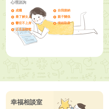
心理諮詢
成癮
自我接納
最了解女人
親子關係
鬱症不上身
情緒勒索
正念放輕鬆
幸福相談室