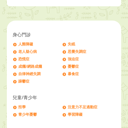
身心門診
人際障礙
失眠
老人疑心病
思覺失調症
恐慌症
強迫症
成癮/網路成癮
憂鬱症
自律神經失調
暴食症
躁鬱症
兒童/青少年
拒學
注意力不足過動症
青少年憂鬱
學習障礙