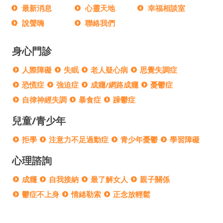
最新消息
心靈天地
幸福相談室
說聲嗨
聯絡我們
身心門診
人際障礙
失眠
老人疑心病
思覺失調症
恐慌症
強迫症
成癮/網路成癮
憂鬱症
自律神經失調
暴食症
躁鬱症
兒童/青少年
拒學
注意力不足過動症
青少年憂鬱
學習障礙
心理諮詢
成癮
自我接納
最了解女人
親子關係
鬱症不上身
情緒勒索
正念放輕鬆