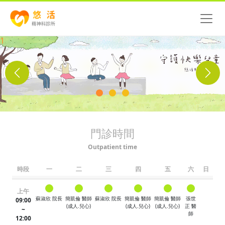
Previous
Next
門診時間
Outpatient time
時段
一
二
三
四
五
六
日
上午
蘇淑欣 院長
簡凱倫 醫師
蘇淑欣 院長
簡凱倫 醫師
簡凱倫 醫師
張世
09:00
(成人.兒心)
(成人.兒心)
(成人.兒心)
正 醫
~
師
12:00