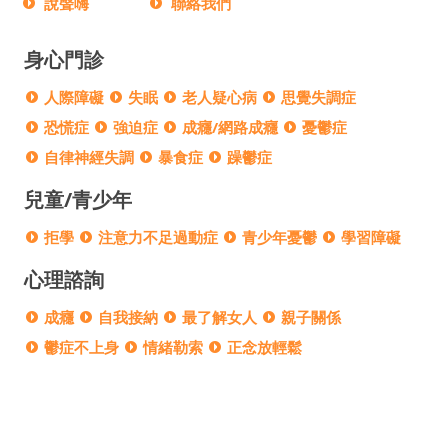
說聲嗨
聯絡我們
身心門診
人際障礙
失眠
老人疑心病
思覺失調症
恐慌症
強迫症
成癮/網路成癮
憂鬱症
自律神經失調
暴食症
躁鬱症
兒童/青少年
拒學
注意力不足過動症
青少年憂鬱
學習障礙
心理諮詢
成癮
自我接納
最了解女人
親子關係
鬱症不上身
情緒勒索
正念放輕鬆