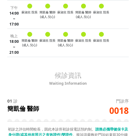
下午
蘇淑欣 院長
簡凱倫 醫師
蘇淑欣 院長
簡凱倫 醫師
蘇淑欣 院長
14:00
(成人.兒心)
(成人.兒心)
~
17:00
晚上
簡凱倫 醫師
蘇淑欣 院長
簡凱倫 醫師
蘇淑欣 院長
蘇淑欣 院長
18:00
(成人.兒心)
(成人.兒心)
~
21:00
候診資訊
Waiting Information
01
診
門診序
簡凱倫 醫師
0018
初診之評估時間較長，因此本診所初診採電話預約制。
請務必攜帶健保卡及
身分證(或其他有照片之有效證件)雙證件
。複診請最晚於門診結束前30分鐘