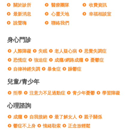
關於診所
醫療團隊
收費資訊
最新消息
心靈天地
幸福相談室
說聲嗨
聯絡我們
身心門診
人際障礙
失眠
老人疑心病
思覺失調症
恐慌症
強迫症
成癮/網路成癮
憂鬱症
自律神經失調
暴食症
躁鬱症
兒童/青少年
拒學
注意力不足過動症
青少年憂鬱
學習障礙
心理諮詢
成癮
自我接納
最了解女人
親子關係
鬱症不上身
情緒勒索
正念放輕鬆