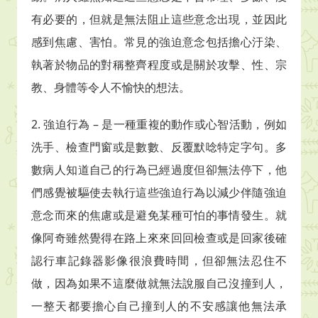
有必要的，但就是無法阻止這些意念出現，並因此
感到焦慮、害怕。常見的強迫意念包括擔心汙染、
執著於物品的對稱整齊程度或是關於攻擊、性、宗
教、身體等令人不愉快的想法。
2.
強迫行為
–
是一種重複的動作或心智活動，例如
洗手、檢查門窗或是數數、反覆默唸特定字句。多
數病人知道自己的行為已經過度但卻無法停下，他
們感覺被驅使去執行這些強迫行為以減少伴隨強迫
意念而來的焦慮或是避免某種可怕的事情發生。就
像阿奇雖然覺得在路上來來回回檢查或是回家後確
認行車記錄器影像很浪費時間，但卻無法忍住不
做，因為如果不這麼做就無法說服自己沒撞到人，
一整天都要擔心自己撞到人的不安感讓他無法承