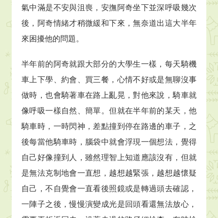
氣中滿是不安與沮喪，安撫阿奇坐下並深呼吸幾次
後，阿奇情緒才稍微緩和下來，無奈道出這大半年
來困擾他的問題。
半年前的阿奇就跟大部分的大學生一樣，每天騎機
車上下學、約會、買三餐，心情不好或是無聊沒事
做時，也會騎著車在路上亂晃，對他來說，騎車就
像呼吸一樣自然、簡單。但就在半年前的某天，他
騎車時，一時閃神，差點撞到停在路邊的車子，之
後每當他騎車時，腦袋中就會浮現一個想法，覺得
自己好像撞到人，雖然理智上知道應該沒有，但就
是無法克制地會一直想，越想越緊張，越想越懷疑
自己，不自覺會一直看後照鏡或是轉過頭去確認，
一陣子之後，慢慢演變成光是回頭看還無法放心，