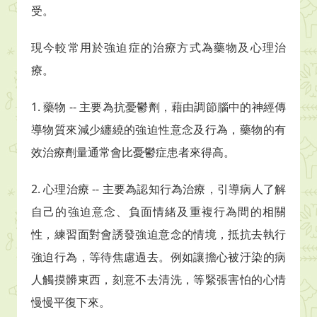
受。
現今較常用於強迫症的治療方式為藥物及心理治
療。
1.
藥物
--
主要為抗憂鬱劑，藉由調節腦中的神經傳
導物質來減少纏繞的強迫性意念及行為，藥物的有
效治療劑量通常會比憂鬱症患者來得高。
2.
心理治療
--
主要為認知行為治療，引導病人了解
自己的強迫意念、負面情緒及重複行為間的相關
性，練習面對會誘發強迫意念的情境，抵抗去執行
強迫行為，等待焦慮過去。例如讓擔心被汙染的病
人觸摸髒東西，刻意不去清洗，等緊張害怕的心情
慢慢平復下來。