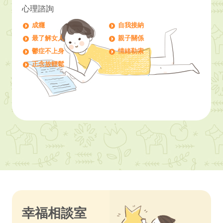
心理諮詢
成癮
自我接納
最了解女人
親子關係
鬱症不上身
情緒勒索
正念放輕鬆
幸福相談室