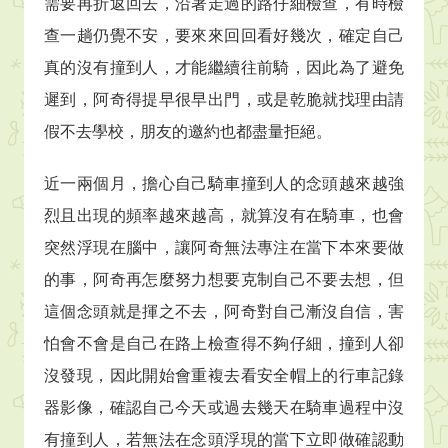
需要再折返回去，沿著走過的路仔細檢查，有時檢
查一趟仍覺不安，要來來回回看好幾次，確定自己
真的沒有撞到人，才能繼續往前騎，因此為了避免
遲到，阿奇得提早很早出門，或是乾脆就找理由請
假不去學校，朋友的邀約也都盡量拒絕。
近一兩個月，擔心自己騎車撞到人的念頭越來越強
烈且出現的頻率越來越高，就算沒有在騎車，也會
突然浮現在腦中，讓阿奇無法專注在當下本來要做
的事，阿奇再怎麼努力想要克制自己不要去想，但
這個念頭就是揮之不去，阿奇對自己漸沒自信，害
怕會不會是自己在路上檢查得不夠仔細，撞到人卻
沒發現，因此開始會重複去看安全帽上的行車記錄
器影像，確認自己今天或過去幾天在騎車過程中沒
有撞到人，若無法在念頭浮現的當下立即做確認動