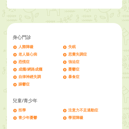
身心門診
人際障礙
失眠
老人疑心病
思覺失調症
恐慌症
強迫症
成癮/網路成癮
憂鬱症
自律神經失調
暴食症
躁鬱症
兒童/青少年
拒學
注意力不足過動症
青少年憂鬱
學習障礙