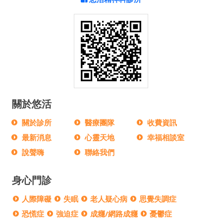
關於悠活
關於診所
醫療團隊
收費資訊
最新消息
心靈天地
幸福相談室
說聲嗨
聯絡我們
身心門診
人際障礙
失眠
老人疑心病
思覺失調症
恐慌症
強迫症
成癮/網路成癮
憂鬱症