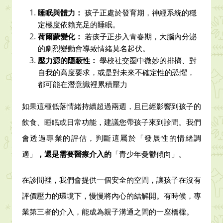
睡眠與體力：
孩子正處於發育期，神經系統的穩
定極度依賴充足的睡眠。
荷爾蒙變化：
若孩子正步入青春期，大腦內分泌
的劇烈變動會導致情緒莫名起伏。
壓力源的隱蔽性：
學校社交圈中微妙的排擠、對
自我的高度要求，或是對未來不確定性的恐懼，
都可能在潛意識裡累積壓力
如果這種低落情緒持續超過兩週，且已經影響到孩子的
飲食、睡眠或日常功能，建議您帶孩子來到診間。我們
會透過專業的評估，判斷這屬於「發展性的情緒調
適」
，還是需要醫療介入的
「青少年憂鬱傾向」。
在診間裡，我們會提供一個安全的空間，讓孩子在沒有
評價壓力的環境下，慢慢將內心的結解開。有時候，專
業第三者的介入，能成為親子溝通之間的一座橋樑。